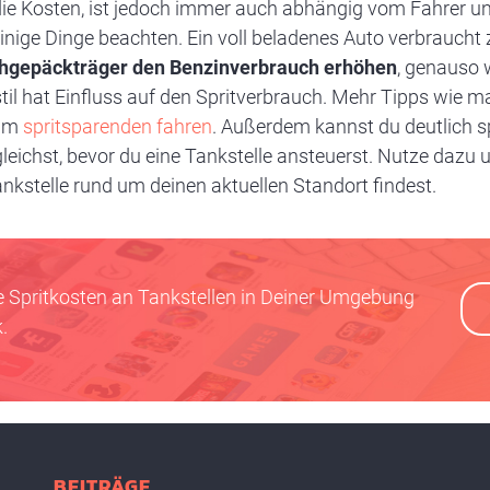
die Kosten, ist jedoch immer auch abhängig vom Fahrer 
nige Dinge beachten. Ein voll beladenes Auto verbraucht z
gepäckträger den Benzinverbrauch erhöhen
, genauso 
til hat Einfluss auf den Spritverbrauch. Mehr Tipps wie 
zum
spritsparenden fahren
. Außerdem kannst du deutlich s
leichst, bevor du eine Tankstelle ansteuerst. Nutze dazu
ankstelle rund um deinen aktuellen Standort findest.
e Spritkosten an Tankstellen in Deiner Umgebung
.
BEITRÄGE