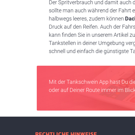
Der Spritverbrauch und damit auch 
sollte man auch während der Fahrt ei
halbwegs leeres, zudem können
Dach
Druck auf den Reifen. Auch der Fahrs
kann finden Sie in unserem Artikel 
Tankstellen in deiner Umgebung verg
schnell und einfach die günstigste T
Mit der Tankschwein App hast Du di
oder auf Deiner Route immer im Blick
RECHTLICHE HINWEISE